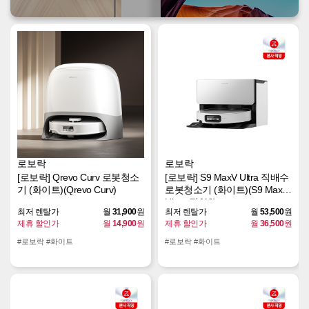
로보락
로보락
[로보락] Qrevo Curv 로봇청소
[로보락] S9 MaxV Ultra 직배수
기 (화이트)(Qrevo Curv)
로봇청소기 (화이트)(S9 MaxV
Ultra_직(W))
최저 렌탈가
월
31,900
원
최저 렌탈가
월
53,500
원
제휴 할인가
월
14,900
원
제휴 할인가
월
36,500
원
#로보락 #화이트
#로보락 #화이트