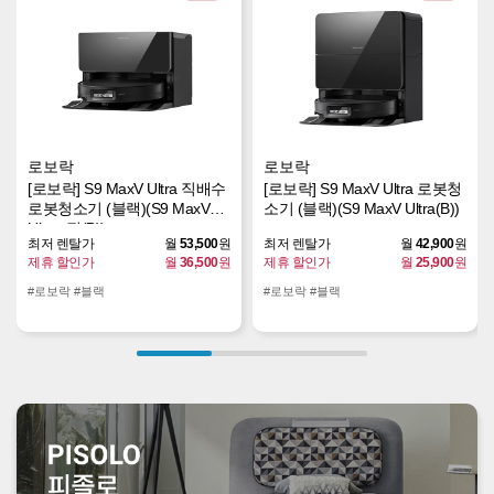
로보락
로보락
[로보락] S9 MaxV Ultra 직배수
[로보락] S9 MaxV Ultra 로봇청
로봇청소기 (블랙)(S9 MaxV
소기 (블랙)(S9 MaxV Ultra(B))
Ultra_직(B))
최저 렌탈가
월
53,500
원
최저 렌탈가
월
42,900
원
제휴 할인가
월
36,500
원
제휴 할인가
월
25,900
원
#로보락 #블랙
#로보락 #블랙