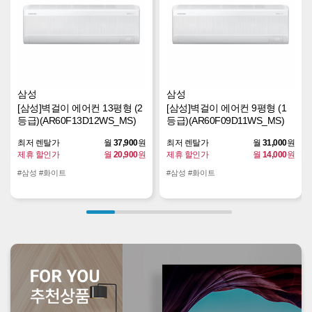
삼성
삼성
[삼성]벽걸이 에어컨 13평형 (2
[삼성]벽걸이 에어컨 9평형 (1
등급)(AR60F13D12WS_MS)
등급)(AR60F09D11WS_MS)
최저 렌탈가
월
37,900
원
최저 렌탈가
월
31,000
원
제휴 할인가
월
20,900
원
제휴 할인가
월
14,000
원
#삼성 #화이트
#삼성 #화이트