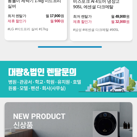
통돌이 세탁기 17kg 미드프리
비스포크 AI 4도어 냉장고
실버
905L 에센셜 다크메탈
최저 렌탈가
월
17,900
원
최저 렌탈가
월
49,900
원
제휴 할인가
월
900
원
제휴 할인가
월
32,900
원
#LG #미드프리 실버 #17kg
#삼성 #에센셜 다크메탈 #905L