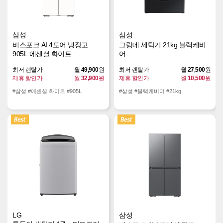
삼성
삼성
비스포크 AI 4도어 냉장고
그랑데 세탁기 21kg 블랙케비
905L 에센셜 화이트
어
최저 렌탈가
월
49,900
원
최저 렌탈가
월
27,500
원
제휴 할인가
월
32,900
원
제휴 할인가
월
10,500
원
#삼성 #에센셜 화이트 #905L
#삼성 #블랙케비어 #21kg
LG
삼성