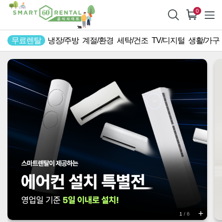
0
무료렌탈
냉장/주방
계절/환경
세탁/건조
TV/디지털
생활/가구
+
1
/
6